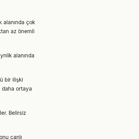
k alanında çok
aktan az önemli
ynlik alanında
bir ilişki
z daha ortaya
er. Belirsiz
onu canlı