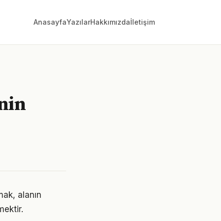
Anasayfa
Yazılar
Hakkımızda
İletişim
nin
mak, alanın
ektir.