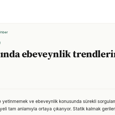
ehber
R
lında ebeveynlik trendleri
le yetinmemek ve ebeveynlik konusunda sürekli sorgula
eli tam anlamıyla ortaya çıkarıyor. Statik kalmak gerilem