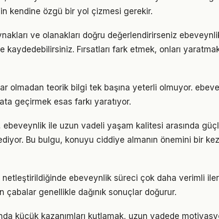
in kendine özgü bir yol çizmesi gerekir.
nakları ve olanakları doğru değerlendirirseniz ebeveynli
me kaydedebilirsiniz. Fırsatları fark etmek, onları yaratm
ar olmadan teorik bilgi tek başına yeterli olmuyor. ebeve
ata geçirmek esas farkı yaratıyor.
 ebeveynlik ile uzun vadeli yaşam kalitesi arasında güçlü 
ediyor. Bu bulgu, konuyu ciddiye almanın önemini bir ke
 netleştirildiğinde ebeveynlik süreci çok daha verimli ilerl
n çabalar genellikle dağınık sonuçlar doğurur.
ında küçük kazanımları kutlamak, uzun vadede motivasy