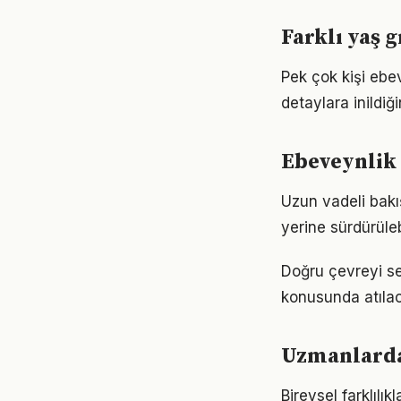
Farklı yaş 
Pek çok kişi ebe
detaylara inild
Ebeveynlik 
Uzun vadeli bakı
yerine sürdürüle
Doğru çevreyi s
konusunda atılaca
Uzmanlarda
Bireysel farklıl