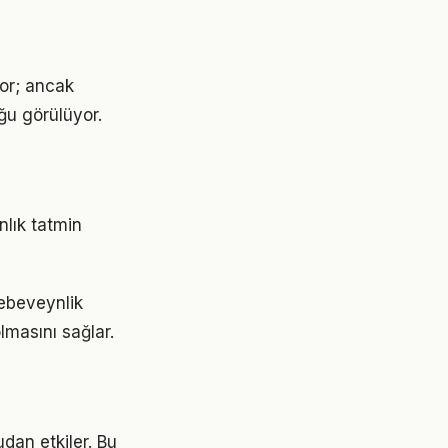
yor; ancak
ğu görülüyor.
nlık tatmin
ebeveynlik
lmasını sağlar.
dan etkiler. Bu